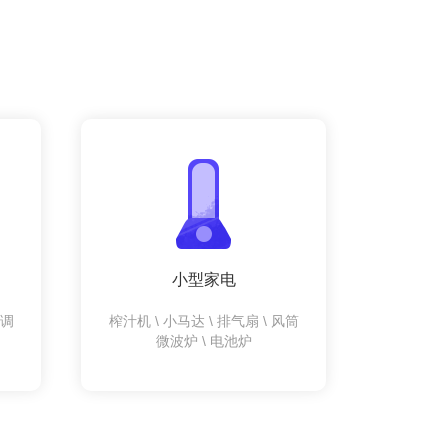
小型家电
空调
榨汁机 \ 小马达 \ 排气扇 \ 风筒
微波炉 \ 电池炉