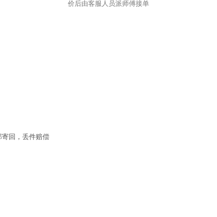
价后由客服人员派师傅接单
邮寄回，丢件赔偿