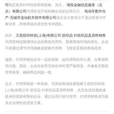
司
制定更具针对性的营销策略。其次，
海投金融信息服务（北
京）有限公司
代理状况不错松懈企业的运营压力，
电动车配件生
产-无锡市连仙机车部件有限公司
使企业大致专注于居品研发与中
枢业务，而将商场本质交给专科团队。
此外，
王思纺织科技(上海)有限公司 纺织品 针纺织品及原料销售
代理营销还能增强企业的商场无邪性。跟着商场环境的变化，企业
不错通过调节代理战略或更换代理商，飞快安妥新的商场需求。
诚然，代理营销也存在一定的风险，如代理商的丹心度、办事质料
等问题。因此，企业在收受互助伙伴时需严格筛选，并修复完善的
管理体系，确保两边利益一致。
总之，代理营销是一种高效、无邪的商场拓展策略王思纺织科技
(上海)有限公司 纺织品 针纺织品及原料销售，尤其合适但愿快速
延伸但资源有限的企业。通过合理计较与管理，代理营销将成为股
东企业增长的进攻力量。