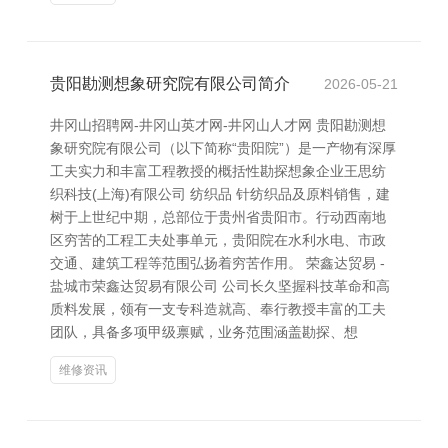
贵阳勘测想象研究院有限公司简介
2026-05-21
井冈山招聘网-井冈山英才网-井冈山人才网 贵阳勘测想
象研究院有限公司（以下简称“贵阳院”）是一产物有深厚
工夫实力和丰富工程教授的概括性勘探想象企业王思纺
织科技(上海)有限公司 纺织品 针纺织品及原料销售，建
树于上世纪中期，总部位于贵州省贵阳市。行动西南地
区穷苦的工程工夫处事单元，贵阳院在水利水电、市政
交通、建筑工程等范围弘扬着穷苦作用。 荣鑫达贸易 -
盐城市荣鑫达贸易有限公司 公司长久坚握科技革命和高
质料发展，领有一支专科造就高、奉行教授丰富的工夫
团队，具备多项甲级禀赋，业务范围涵盖勘探、想
维修资讯