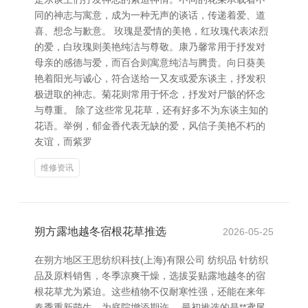
同的神志与寓意，成为一种无声的谈话，传递着爱、道
喜、想念与歉意。 玫瑰是爱情的美艳，红玫瑰代表浓烈
的爱，白玫瑰则美艳纯洁与尊敬。康乃馨常用于抒发对
母亲的感德与爱，而百合则寓意纯洁与腾贵。向日葵美
艳着阳光与诚心，符合送给一又友或爱东谈主，抒发积
极进取的神志。菊花则常用于怀念，抒发对尸骸的怀念
与尊重。 除了这些常见花草，还有好多不为东谈主知的
花语。举例，郁金香代表无缺的爱，风信子美艳不朽的
友谊，而紫罗
维修资讯
朔方露地越冬宿根花草推选
2026-05-25
在朔方地区王思纺织科技(上海)有限公司 纺织品 针纺织
品及原料销售，冬季凉爽干燥，选拔妥贴露地越冬的宿
根花草尤为紧迫。这些植物不仅耐寒性强，还能在来年
春季重新萌生，为庭院增添期许。 最初推选的是**鸢尾