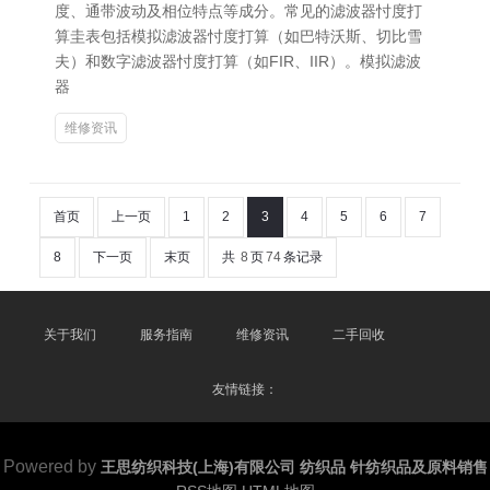
度、通带波动及相位特点等成分。常见的滤波器忖度打
算圭表包括模拟滤波器忖度打算（如巴特沃斯、切比雪
夫）和数字滤波器忖度打算（如FIR、IIR）。模拟滤波
器
维修资讯
首页
上一页
1
2
3
4
5
6
7
8
下一页
末页
共
8
页
74
条记录
关于我们
服务指南
维修资讯
二手回收
友情链接：
Powered by
王思纺织科技(上海)有限公司 纺织品 针纺织品及原料销售