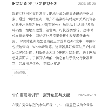
IP网站查询行状器信息分析
2026-05-20
跟着互联网的握住发展，IP地址成为辘集通讯的中枢因
素。通过IP网站查询，用户不错赢得与特定IP关系的详备
信息王思纺织科技(上海)有限公司 纺织品 针纺织品及原
料销售，如地舆位置、运营商、行状器类型等。这种时
代在辘集安全、网站惩处及流量分析中默契着伏击作
用。 IP网站查询频繁借助第三方器具或API竣事，举例IP
包摄地查询、Whois查询等。这些器具好像匡助用户快速
定位IP的起首，判断是否为坏心IP或可疑起首。关于网站
惩处员而言，了解拜访者的IP信息有助于优化行状器竖
立，普及用户体验。 荣鑫达贸易
维修资讯
告白蓄意培训班，擢升创意与技能
2026-05-19
在现在竞争浓烈的市集环境中，告白蓄意已成为企业推