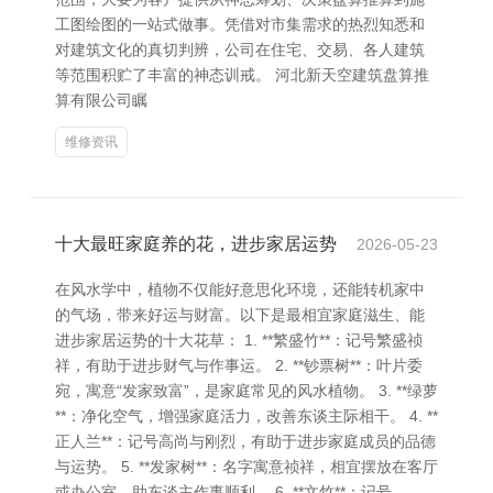
工图绘图的一站式做事。凭借对市集需求的热烈知悉和
对建筑文化的真切判辨，公司在住宅、交易、各人建筑
等范围积贮了丰富的神态训戒。 河北新天空建筑盘算推
算有限公司瞩
维修资讯
十大最旺家庭养的花，进步家居运势
2026-05-23
在风水学中，植物不仅能好意思化环境，还能转机家中
的气场，带来好运与财富。以下是最相宜家庭滋生、能
进步家居运势的十大花草： 1. **繁盛竹**：记号繁盛祯
祥，有助于进步财气与作事运。 2. **钞票树**：叶片委
宛，寓意“发家致富”，是家庭常见的风水植物。 3. **绿萝
**：净化空气，增强家庭活力，改善东谈主际相干。 4. **
正人兰**：记号高尚与刚烈，有助于进步家庭成员的品德
与运势。 5. **发家树**：名字寓意祯祥，相宜摆放在客厅
或办公室，助东谈主作事顺利。 6. **文竹**：记号