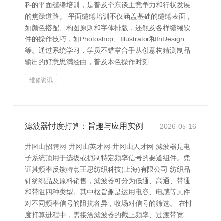
科的平面缱绻培训，是普及个东谈主竞争力和行状发展
的焦躁道路。 平面缱绻培训不仅涵盖基础的缱绻表面，
如颜色搭配、构图原则和字体排版，还触及各样缱绻软
件的操作技巧，如Photoshop、Illustrator和InDesign
等。通过系统学习，学员不错掌合手从创意构猜测制品
输出的好意思满经由，普及本色操作时刻
维修资讯
滤波器忖度打算：旨趣与应用实例
2026-05-16
井冈山招聘网-井冈山英才网-井冈山人才网 滤波器是电
子系统顶用于选拔或扼制特定频率信号的要道组件。凭
证其频率反馈特点王思纺织科技(上海)有限公司 纺织品
针纺织品及原料销售，滤波器可分为低通、高通、带通
和带阻四种类型。其中枢旨趣是运用电容、电感等元件
对不同频率信号的阻抗各异，收场对信号的筛选。 在忖
度打算进程中，需接洽滤波器的截止频率、过渡带宽