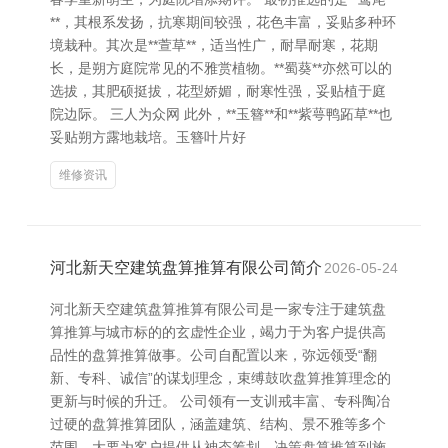
**，其根系发扬，抗寒期间较强，花色丰富，妥贴多种环
境栽种。其次是**萱草**，适当性广，耐旱耐寒，花期
长，是朔方庭院常见的不雅赏植物。**蜀葵**亦然可以的
选拔，其肥硕挺拔，花型娇媚，耐寒性强，妥贴植于庭
院边际。 三人为众网 此外，**玉簪**和**紫萼鸭跖草**也
妥贴朔方露地栽培。玉簪叶片好
维修资讯
河北新天空建筑盘算推算有限公司简介
2026-05-24
河北新天空建筑盘算推算有限公司是一家专注于建筑盘
算推算与城市标的的玄虚性企业，竭力于为客户提供高
品性的盘算推算做事。公司自配置以来，弥远领受“翻
新、专科、诚信”的谋划理念，束缚鼓吹盘算推算理念的
更新与时候的升迁。 公司领有一支训戒丰富、专科陶冶
过硬的盘算推算团队，涵盖建筑、结构、景不雅等多个
范围，大要为客户提供从神态筹划、决策盘算推算到施