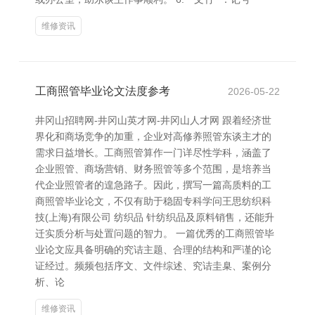
维修资讯
工商照管毕业论文法度参考
2026-05-22
井冈山招聘网-井冈山英才网-井冈山人才网 跟着经济世
界化和商场竞争的加重，企业对高修养照管东谈主才的
需求日益增长。工商照管算作一门详尽性学科，涵盖了
企业照管、商场营销、财务照管等多个范围，是培养当
代企业照管者的遑急路子。因此，撰写一篇高质料的工
商照管毕业论文，不仅有助于稳固专科学问王思纺织科
技(上海)有限公司 纺织品 针纺织品及原料销售，还能升
迁实质分析与处置问题的智力。 一篇优秀的工商照管毕
业论文应具备明确的究诘主题、合理的结构和严谨的论
证经过。频频包括序文、文件综述、究诘圭臬、案例分
析、论
维修资讯