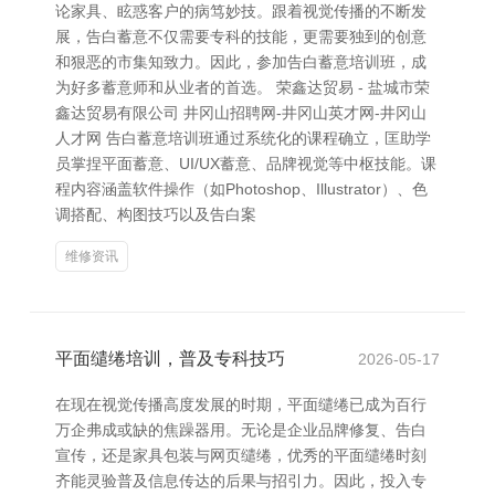
论家具、眩惑客户的病笃妙技。跟着视觉传播的不断发
展，告白蓄意不仅需要专科的技能，更需要独到的创意
和狠恶的市集知致力。因此，参加告白蓄意培训班，成
为好多蓄意师和从业者的首选。 荣鑫达贸易 - 盐城市荣
鑫达贸易有限公司 井冈山招聘网-井冈山英才网-井冈山
人才网 告白蓄意培训班通过系统化的课程确立，匡助学
员掌捏平面蓄意、UI/UX蓄意、品牌视觉等中枢技能。课
程内容涵盖软件操作（如Photoshop、Illustrator）、色
调搭配、构图技巧以及告白案
维修资讯
平面缱绻培训，普及专科技巧
2026-05-17
在现在视觉传播高度发展的时期，平面缱绻已成为百行
万企弗成或缺的焦躁器用。无论是企业品牌修复、告白
宣传，还是家具包装与网页缱绻，优秀的平面缱绻时刻
齐能灵验普及信息传达的后果与招引力。因此，投入专