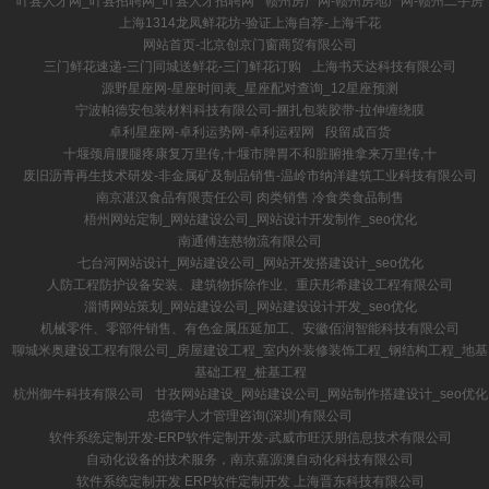
叶县人才网_叶县招聘网_叶县人才招聘网
赣州房产网-赣州房地产网-赣州二手房
上海1314龙凤鲜花坊-验证上海自荐-上海千花
网站首页-北京创京门窗商贸有限公司
三门鲜花速递-三门同城送鲜花-三门鲜花订购
上海书天达科技有限公司
源野星座网-星座时间表_星座配对查询_12星座预测
宁波帕德安包装材料科技有限公司-捆扎包装胶带-拉伸缠绕膜
卓利星座网-卓利运势网-卓利运程网
段留成百货
十堰颈肩腰腿疼康复万里传,十堰市脾胃不和脏腑推拿来万里传,十
废旧沥青再生技术研发-非金属矿及制品销售-温岭市纳洋建筑工业科技有限公司
南京湛汉食品有限责任公司 肉类销售 冷食类食品制售
梧州网站定制_网站建设公司_网站设计开发制作_seo优化
南通傅连慈物流有限公司
七台河网站设计_网站建设公司_网站开发搭建设计_seo优化
人防工程防护设备安装、建筑物拆除作业、重庆彤希建设工程有限公司
淄博网站策划_网站建设公司_网站建设设计开发_seo优化
机械零件、零部件销售、有色金属压延加工、安徽佰润智能科技有限公司
聊城米奥建设工程有限公司_房屋建设工程_室内外装修装饰工程_钢结构工程_地基
基础工程_桩基工程
杭州御牛科技有限公司
甘孜网站建设_网站建设公司_网站制作搭建设计_seo优化
忠德宇人才管理咨询(深圳)有限公司
软件系统定制开发-ERP软件定制开发-武威市旺沃朋信息技术有限公司
自动化设备的技术服务，南京嘉源澳自动化科技有限公司
软件系统定制开发 ERP软件定制开发 上海晋东科技有限公司