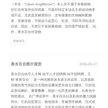
（学名：*Lilium longiflorum*）本人并不属于有毒植物，
但它含有某些化学因素，可能对特定东说念主群或动物变
成不适。尤其是其鳞茎部分，含有微量的生物碱和配糖
体，若被误食，可能会引起恶心、吐逆、泻肚等消化说念
症状。因此，天然它不是剧毒植物，但仍需严慎处置。 此
外，香水百合对宠物
维修资讯
香水百合图片观赏
2026-05-27
香水百合桂平人才网-桂平人才招聘网-桂平招聘网，又
称“夜香百合”，是一种优雅而迷东谈主的花草，以其簇新
淡雅的香气和皎洁无瑕的花瓣深受东谈主们瞩目。它的花
朵形似喇叭，重重叠叠，宛如一位昂贵的舞者，在夜色中
悄然通达。 在广博花草中，香水百合以其私有的魔力脱颖
而出。它的花型贯注，脸色纯净，常被用作婚典、仪式或
家居讳饰的首选花草。尤其是当阳光透过窗户洒在花瓣上