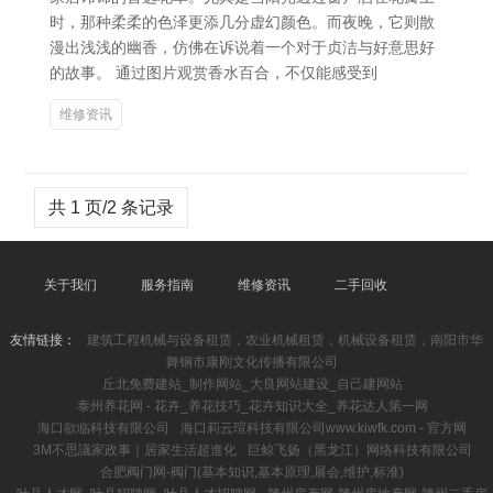
时，那种柔柔的色泽更添几分虚幻颜色。而夜晚，它则散
漫出浅浅的幽香，仿佛在诉说着一个对于贞洁与好意思好
的故事。 通过图片观赏香水百合，不仅能感受到
维修资讯
共 1 页/2 条记录
关于我们
服务指南
维修资讯
二手回收
友情链接：
建筑工程机械与设备租赁，农业机械租赁，机械设备租赁，南阳市华
舞钢市康刚文化传播有限公司
丘北免费建站_制作网站_大良网站建设_自己建网站
泰州养花网 - 花卉_养花技巧_花卉知识大全_养花达人第一网
海口欲临科技有限公司
海口莉云瑄科技有限公司www.kiwfk.com - 官方网
3M不思議家政事｜居家生活超進化
巨鲸飞扬（黑龙江）网络科技有限公司
合肥阀门网-阀门(基本知识,基本原理,展会,维护,标准)