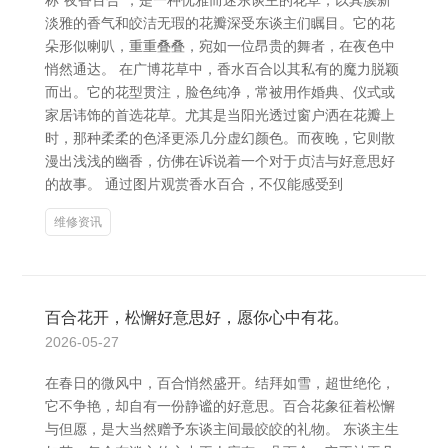
称“夜香百合”，是一种优雅而迷东谈主的花草，以其簇新
淡雅的香气和皎洁无瑕的花瓣深受东谈主们瞩目。它的花
朵形似喇叭，重重叠叠，宛如一位昂贵的舞者，在夜色中
悄然通达。 在广博花草中，香水百合以其私有的魔力脱颖
而出。它的花型贯注，脸色纯净，常被用作婚典、仪式或
家居讳饰的首选花草。尤其是当阳光透过窗户洒在花瓣上
时，那种柔柔的色泽更添几分虚幻颜色。而夜晚，它则散
漫出浅浅的幽香，仿佛在诉说着一个对于贞洁与好意思好
的故事。 通过图片观赏香水百合，不仅能感受到
维修资讯
百合花开，松懈好意思好，愿你心中有花。
2026-05-27
在春日的微风中，百合悄然盛开。结拜如雪，超世绝伦，
它不争艳，却自有一份静谧的好意思。百合花象征着松懈
与但愿，是大当然赠予东谈主间最皎皎的礼物。 东谈主生