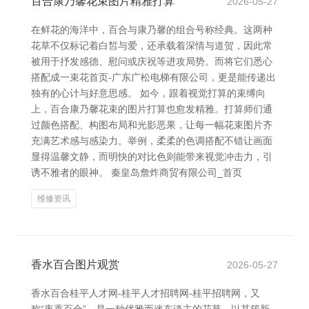
百合康乃馨花束图片精雅打算
2026-05-27
在鲜花的海洋中，百合与康乃馨的组合号称经典。这两种
花草不仅标记着白皙与爱，还承载着深情与道贺，因此常
被用于抒发感德、慰问或庆祝等进攻局势。而将它们悉心
搭配成一束花首页-广东广松电梯有限公司，更是能传递出
独有的心计与好意思感。 如今，跟着视觉打算的束缚向
上，百合康乃馨花束的图片打算也愈发精雅。打算师们通
过颜色搭配、构图布局和光影恶果，让每一幅花束图片齐
充满艺术感与感染力。举例，柔柔的色调搭配不错让画面
显得温馨文静，而明快的对比色则能带来视觉冲击力，引
诱不雅者的眼神。 秦皇岛詹炸商贸有限公司_首页
维修资讯
香水百合图片观赏
2026-05-27
香水百合桂平人才网-桂平人才招聘网-桂平招聘网，又