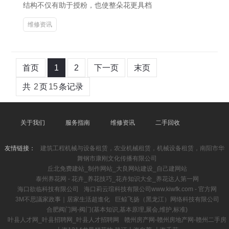
结构不仅有助于授粉，也使整朵花更具档
维修资讯
首页
1
2
下一页
末页
共
2
页
15
条记录
关于我们
服务指南
维修资讯
二手回收
友情链接：
建筑工程机械与设备租赁，农业机械租赁，机械设备租赁，南阳市华
舞钢市康刚文化传播有限公司
丘北免费建站_制作网站_大良网站建设_自己建网站
泰州养花网 - 花卉_养花技巧_花卉知识大全_养花达人第一网
海口欲临科技有限公司
海口莉云瑄科技有限公司www.kiwfk.com - 官方网
3M不思議家政事｜居家生活超進化
巨鲸飞扬（黑龙江）网络科技有限公司
合肥阀门网-阀门(基本知识,基本原理,展会,维护,标准)
叶县人才网_叶县招聘网_叶县人才招聘网
赣州房产网-赣州房地产网-赣州二手房