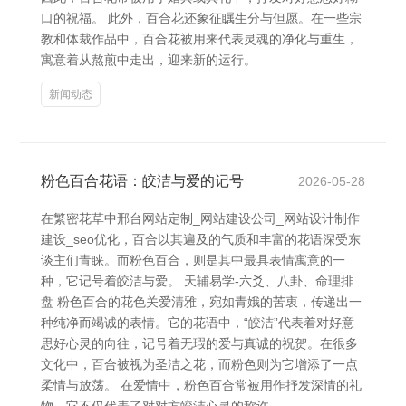
口的祝福。 此外，百合花还象征瞩生分与但愿。在一些宗
教和体裁作品中，百合花被用来代表灵魂的净化与重生，
寓意着从熬煎中走出，迎来新的运行。
新闻动态
粉色百合花语：皎洁与爱的记号
2026-05-28
在繁密花草中邢台网站定制_网站建设公司_网站设计制作
建设_seo优化，百合以其遍及的气质和丰富的花语深受东
谈主们青睐。而粉色百合，则是其中最具表情寓意的一
种，它记号着皎洁与爱。 天辅易学-六爻、八卦、命理排
盘 粉色百合的花色关爱清雅，宛如青娥的苦衷，传递出一
种纯净而竭诚的表情。它的花语中，“皎洁”代表着对好意
思好心灵的向往，记号着无瑕的爱与真诚的祝贺。在很多
文化中，百合被视为圣洁之花，而粉色则为它增添了一点
柔情与放荡。 在爱情中，粉色百合常被用作抒发深情的礼