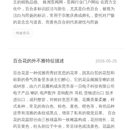
主的精熟品德。 株洲泵阀网 - 泵阀行业门户网站 在西方文
化中，百合多标识皎洁与新生，尤其是白色百合，被视为
洁白与昂扬的标识，常用于宗教庆典或葬礼，委托对尸骸
的哀念念与道喜。而黄色百合则代表谢忱与昂扬
维修资讯
百合花的外不雅特征描述
2026-05-25
百合花是一种优雅而秀好意思的花草，因其白皙的花型和
崭新的香气而备受东谈主们醉心。它的花朵频频呈喇叭状
或钟形，由六片花瓣构成东莞市喜一贝电子科技有限公司
电子产品 喇叭 电声配件 音响配件 耳机 货物进出口 技术
进出口，成列整皆，对称好意思不雅。花瓣质量柔嫩，样
式各种，常见的有白色、粉色、黄色、橙色等，有些品种
还带有清雅的条纹或黑点，增添了私有的视觉后果。 百合
花的花蕊部分由三枚雄蕊和一枚雌蕊构成，花丝细长，花
药呈黄色，柱头则位于中央，常呈绿色或浅黄色。花蕊的