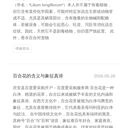
（学名：*Lilium longiflorum*）本人并不属于有毒植物，
但它含有某些化学因素，可能对特定东说念主群或动物变
成不适。尤其是其鳞茎部分，含有微量的生物碱和配糖
体，若被误食，可能会引起恶心、吐逆、泻肚等消化说念
症状。因此，天然它不是剧毒植物，但仍需严慎处置。 此
外，香水百合对宠物
维修资讯
百合花的含义与象征真谛
2026-05-28
庆安县百度爱采购开户－百度爱采购服务商 百合花是一种
白净、精湛的花草，自古以来就被赋予丰富的文化内涵和
象征真谛。在西方文化中，百合花常被视为白净与腾贵的
象征，尤其在基督教传统中，它代表着圣母玛利亚的白净
与皎洁。 在中国传统文化中，百合花也具有祯祥的寓意。
其称号“百合”与“百和”谐音，象征着百年好合、家庭善良。
因此，百合花常被用于婚典或典礼中，抒发对好意思好糊