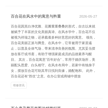
百合花在风水中的寓意与矜重
2026-05-27
百合花因其白净优雅、花瓣重重叠叠的形式，自古以来就
被赋予了丰富的文化美丽真谛。在风水学中，百合花不仅
被视为祥瑞之物，还承载着多种好意思好的寓意。 领先，
百合花美丽正派与腾贵。在风水中，它常被用于家居遏
止，以普及全体气场，带来清净良善的氛围。尤其妥当摆
放在客厅或书斋，有助于增强家庭成员的品德素养与醒
目。 其次，百合花寓意“百年好合”，常用于婚庆场所，美
丽配头恩爱、白头相守。在风水布局中，若家中有独身子
女，摆放百合花可助其早日找到良缘，婚配饱和。 此外，
百合花还有“胜仗”之意。在办公室或商铺中摆放
维修资讯