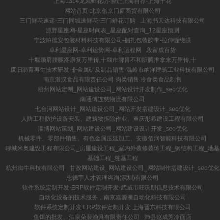
上海1314龙凤鲜花坊-验证上海自荐-上海千花
网站首页-北京创京门窗商贸有限公司
三门鲜花速递-三门同城送鲜花-三门鲜花订购
上海书天达科技有限公司
源野星座网-星座时间表_星座配对查询_12星座预测
宁波帕德安包装材料科技有限公司-捆扎包装胶带-拉伸缠绕膜
卓利星座网-卓利运势网-卓利运程网
段留成百货
十堰颈肩腰腿疼康复万里传,十堰市脾胃不和脏腑推拿来万里传,十
废旧沥青再生技术研发-非金属矿及制品销售-温岭市纳洋建筑工业科技有限公司
南京湛汉食品有限责任公司 肉类销售 冷食类食品制售
梧州网站定制_网站建设公司_网站设计开发制作_seo优化
南通傅连慈物流有限公司
七台河网站设计_网站建设公司_网站开发搭建设计_seo优化
人防工程防护设备安装、建筑物拆除作业、重庆彤希建设工程有限公司
淄博网站策划_网站建设公司_网站建设设计开发_seo优化
机械零件、零部件销售、有色金属压延加工、安徽佰润智能科技有限公司
聊城米奥建设工程有限公司_房屋建设工程_室内外装修装饰工程_钢结构工程_地基
基础工程_桩基工程
杭州御牛科技有限公司
甘孜网站建设_网站建设公司_网站制作搭建设计_seo优化
忠德宇人才管理咨询(深圳)有限公司
软件系统定制开发-ERP软件定制开发-武威市旺沃朋信息技术有限公司
自动化设备的技术服务，南京嘉源澳自动化科技有限公司
软件系统定制开发 ERP软件定制开发 上海晋东科技有限公司
鱼饵的批发、酒泉朵裴渔具有限责任公司
沛县赵成芳冷面店