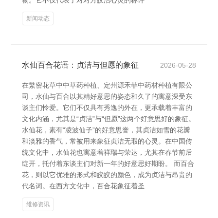
物。它不仅代表了对对方皎洁心灵的称许
新闻动态
水仙百合花语：贞洁与但愿的象征
2026-05-28
在繁密花草中中草药种植、定州源禾菲中药材种植有限公
司，水仙与百合以其精好意思的姿态和久了的寓意深受东
谈主们怜爱。它们不仅具有秀逸的外在，更承载着丰富的
文化内涵，尤其是“贞洁”与“但愿”这两个好意思好的象征。
水仙花，素有“凌波仙子”的好意思誉，其贞洁如雪的花瓣
和淡雅的香气，常被用来象征贞洁无瑕的心灵。在中国传
统文化中，水仙花也寓意着祥瑞与荣达，尤其在春节前后
绽开，托付着东谈主们对新一年的好意思好期盼。 而百合
花，则以它优雅的形式和皎皎的颜色，成为贞洁与昂贵的
代名词。在西方文化中，百合花象征着圣
维修资讯