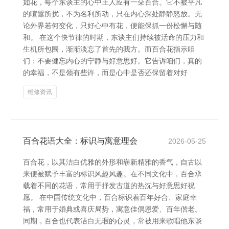
如花，每个东谈主的心中王人应有一朵百合。它不被平凡
的喧嚣所扰，不为名利所动，只在内心深处静静怒放。无
论外界若何变化，只好心中有花，便能保抓一份松懈与随
和。 在这个快节律的时期，东谈主们持续被活命的压力和
生机所包围，渐渐淡忘了首先的我方。而百合花指示咱
们：不要健忘内心的宁静与好意思好。它告诉咱们，真的
的幸福，不是领有些许，而是心中是否还保留着对好
维修资讯
百合花语大全：标识与寓意理会
2026-05-25
百合花，以其洁白优雅的外形和崭新精雅的香气，自古以
来便被赋予丰富的标识风趣风趣。在不同文化中，百合承
载着不同的花语，常用于抒发古道的热沈与好意思好祝
愿。 在中国传统文化中，百合标识着百年好合、家庭幸
福，常用于婚典或喜庆局势，寓意佳偶恩爱、百年偕老。
同期，百合也代表洁白无瑕的心灵，常被用来歌唱他东谈